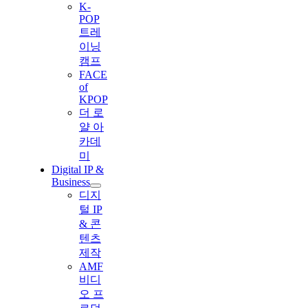
K-
POP
트레
이닝
캠프
FACE
of
KPOP
더 로
얄 아
카데
미
Digital IP &
Business
디지
털 IP
& 콘
텐츠
제작
AMF
비디
오 프