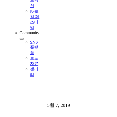
로덕
션
K-로
컬 페
스티
벌
Community
SNS
플랫
폼
보도
자료
갤러
리
5월 7, 2019