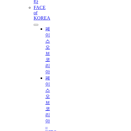
타
FACE
of
KOREA
페
이
스
오
브
코
리
아
페
이
스
오
브
코
리
아
–