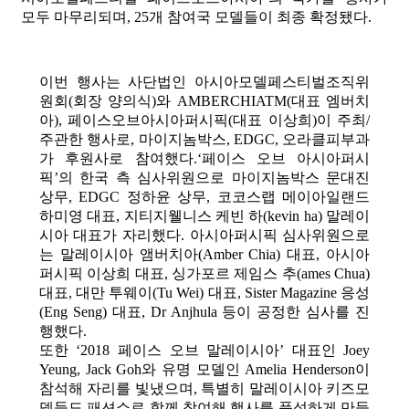
모두 마무리되며, 25개 참여국 모델들이 최종 확정됐다.
이번 행사는 사단법인 아시아모델페스티벌조직위
원회(회장 양의식)와 AMBERCHIATM(대표 엠버치
아), 페이스오브아시아퍼시픽(대표 이상희)이 주최/
주관한 행사로, 마이지놈박스, EDGC, 오라클피부과
가 후원사로 참여했다.‘페이스 오브 아시아퍼시
픽’의 한국 측 심사위원으로 마이지놈박스 문대진
상무, EDGC 정하윤 상무, 코코스랩 메이아일랜드
하미영 대표, 지티지웰니스 케빈 하(kevin ha) 말레이
시아 대표가 자리했다. 아시아퍼시픽 심사위원으로
는 말레이시아 앰버치아(Amber Chia) 대표, 아시아
퍼시픽 이상희 대표, 싱가포르 제임스 추(ames Chua)
대표, 대만 투웨이(Tu Wei) 대표, Sister Magazine 응성
(Eng Seng) 대표, Dr Anjhula 등이 공정한 심사를 진
행했다.
또한 ‘2018 페이스 오브 말레이시아’ 대표인 Joey
Yeung, Jack Goh와 유명 모델인 Amelia Henderson이
참석해 자리를 빛냈으며, 특별히 말레이시아 키즈모
델들도 패션쇼로 함께 참여해 행사를 풍성하게 만들