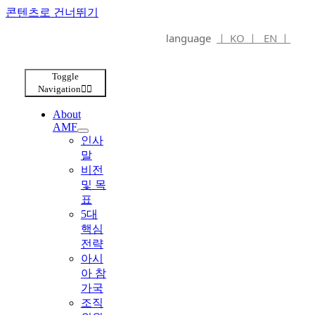
콘텐츠로 건너뛰기
language
ㅣ KO ㅣ
EN ㅣ
Toggle
Navigation
About
AMF
인사
말
비전
및 목
표
5대
핵심
전략
아시
아 참
가국
조직