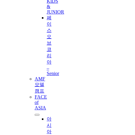
KIDS
&
JUNIOR
페
이
스
오
브
코
리
아
–
Senior
AMF
모델
캠프
FACE
of
ASIA
아
시
아