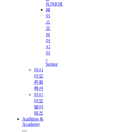
JUNIOR
페
이
스
오
브
아
시
아
–
Senior
아시
아오
픈컬
렉션
아시
아모
델어
워즈
Audition &
Academy