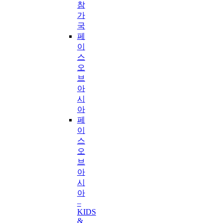
참
가
국
페
이
스
오
브
아
시
아
페
이
스
오
브
아
시
아
–
KIDS
&