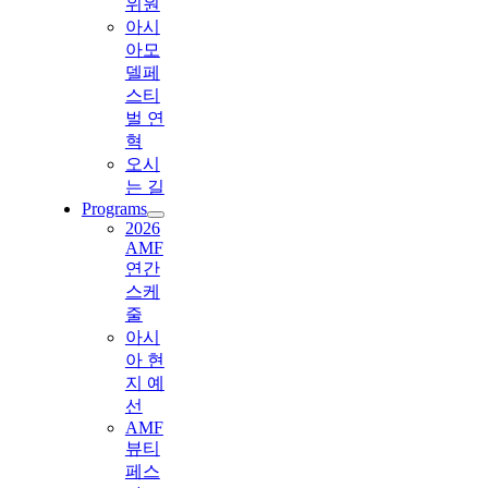
위원
아시
아모
델페
스티
벌 연
혁
오시
는 길
Programs
2026
AMF
연간
스케
줄
아시
아 현
지 예
선
AMF
뷰티
페스