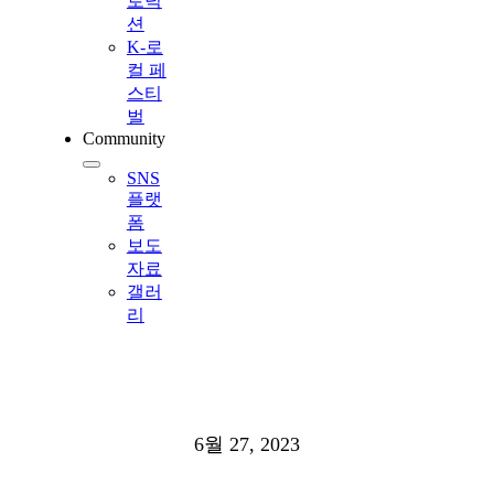
로덕
션
K-로
컬 페
스티
벌
Community
SNS
플랫
폼
보도
자료
갤러
리
6월 27, 2023