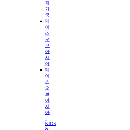
참
가
국
페
이
스
오
브
아
시
아
페
이
스
오
브
아
시
아
–
KIDS
&