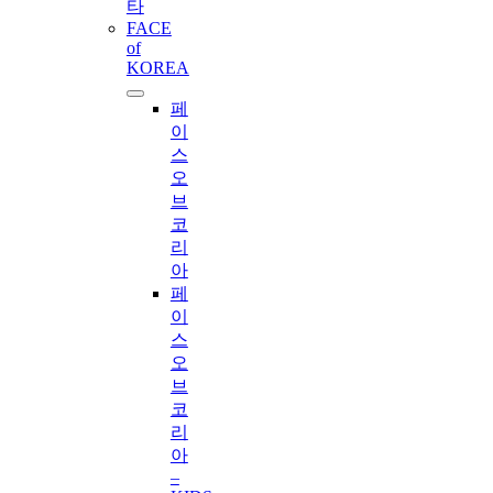
타
FACE
of
KOREA
페
이
스
오
브
코
리
아
페
이
스
오
브
코
리
아
–