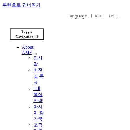
콘텐츠로 건너뛰기
language
ㅣ KO ㅣ
EN ㅣ
Toggle
Navigation
About
AMF
인사
말
비전
및 목
표
5대
핵심
전략
아시
아 참
가국
조직