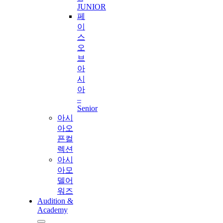
JUNIOR
페
이
스
오
브
아
시
아
–
Senior
아시
아오
픈컬
렉션
아시
아모
델어
워즈
Audition &
Academy