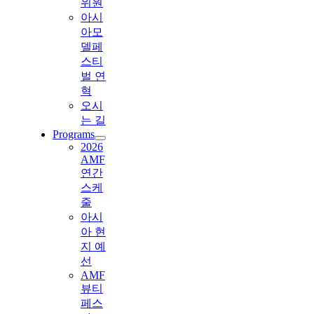
위원
아시
아모
델페
스티
벌 연
혁
오시
는 길
Programs
2026
AMF
연간
스케
줄
아시
아 현
지 예
선
AMF
뷰티
페스