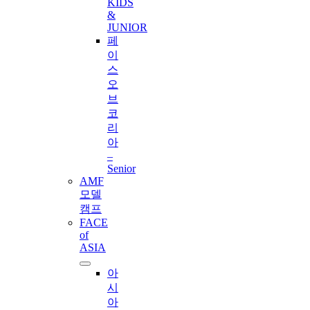
KIDS
&
JUNIOR
페
이
스
오
브
코
리
아
–
Senior
AMF
모델
캠프
FACE
of
ASIA
아
시
아