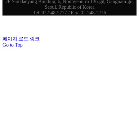
2F Samdaeyang Building, 6, Nonhyeon-ro 136-gil, Gangnam-gu,
Seoul, Republic of Korea
Tel. 02-548-5777 / Fax. 02-548-5776
페이지 로드 링크
Go to Top