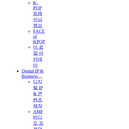
K-
POP
트레
이닝
캠프
FACE
of
KPOP
더 로
얄 아
카데
미
Digital IP &
Business
디지
털 IP
& 콘
텐츠
제작
AMF
비디
오 프