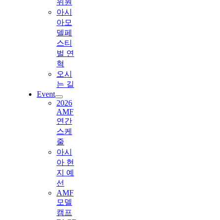
위원
아시
아모
델페
스티
벌 연
혁
오시
는 길
Event
2026
AMF
연간
스케
줄
아시
아 현
지 예
선
AMF
모델
캠프