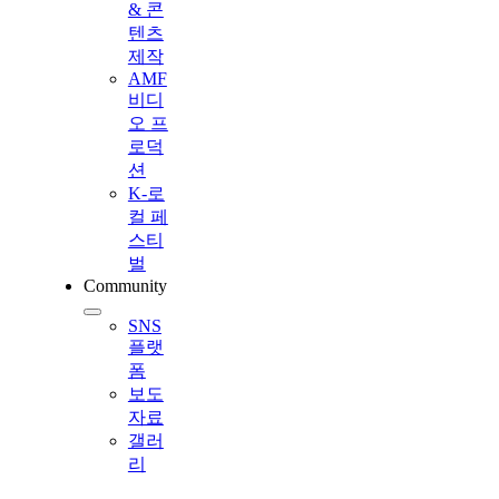
& 콘
텐츠
제작
AMF
비디
오 프
로덕
션
K-로
컬 페
스티
벌
Community
SNS
플랫
폼
보도
자료
갤러
리