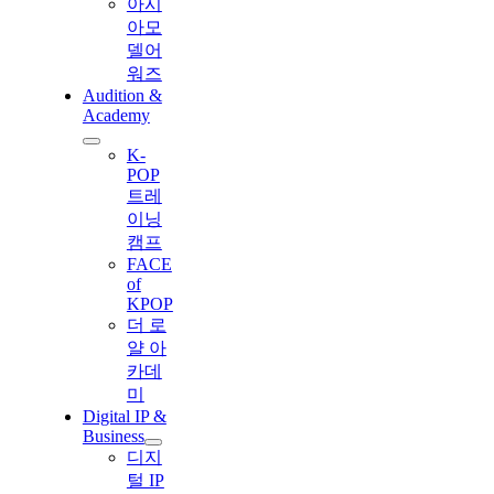
아시
아모
델어
워즈
Audition &
Academy
K-
POP
트레
이닝
캠프
FACE
of
KPOP
더 로
얄 아
카데
미
Digital IP &
Business
디지
털 IP