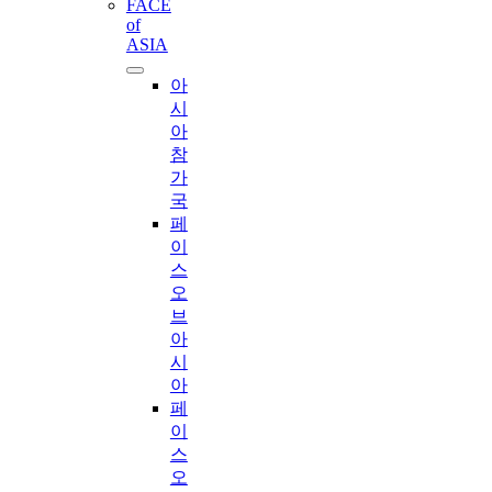
FACE
of
ASIA
아
시
아
참
가
국
페
이
스
오
브
아
시
아
페
이
스
오