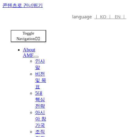
콘텐츠로 건너뛰기
language
ㅣ KO ㅣ
EN ㅣ
Toggle
Navigation
About
AMF
인사
말
비전
및 목
표
5대
핵심
전략
아시
아 참
가국
조직