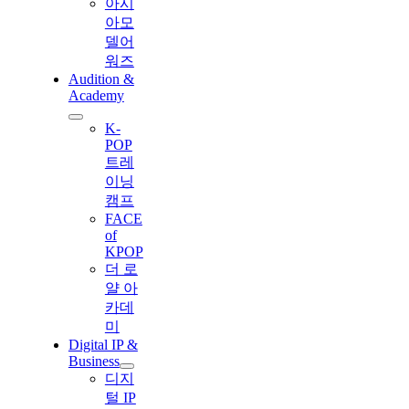
아시
아모
델어
워즈
Audition &
Academy
K-
POP
트레
이닝
캠프
FACE
of
KPOP
더 로
얄 아
카데
미
Digital IP &
Business
디지
털 IP