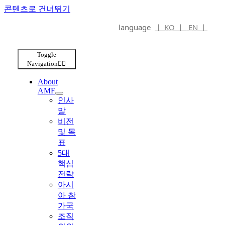
콘텐츠로 건너뛰기
language
ㅣ KO ㅣ
EN ㅣ
Toggle
Navigation
About
AMF
인사
말
비전
및 목
표
5대
핵심
전략
아시
아 참
가국
조직