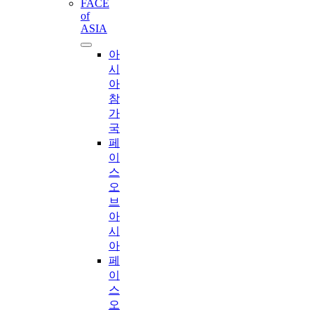
FACE
of
ASIA
아
시
아
참
가
국
페
이
스
오
브
아
시
아
페
이
스
오