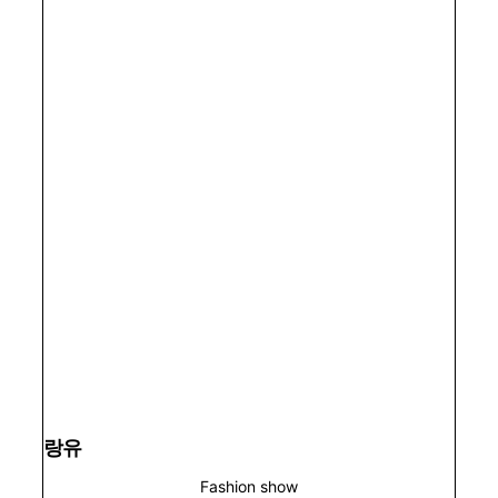
랑유
Fashion show