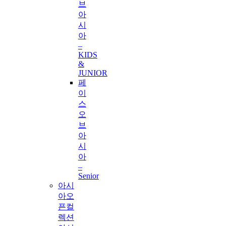
브
아
시
아
–
KIDS
&
JUNIOR
페
이
스
오
브
아
시
아
–
Senior
아시
아오
픈컬
렉션