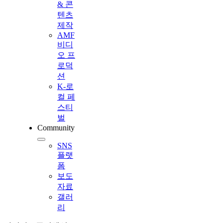
& 콘
텐츠
제작
AMF
비디
오 프
로덕
션
K-로
컬 페
스티
벌
Community
SNS
플랫
폼
보도
자료
갤러
리