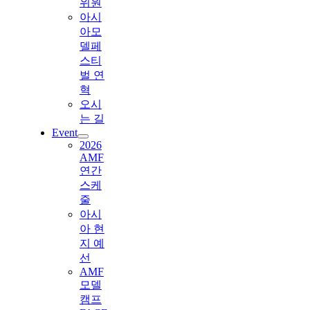
위원
아시
아모
델페
스티
벌 연
혁
오시
는 길
Event
2026
AMF
연간
스케
줄
아시
아 현
지 예
선
AMF
모델
캠프