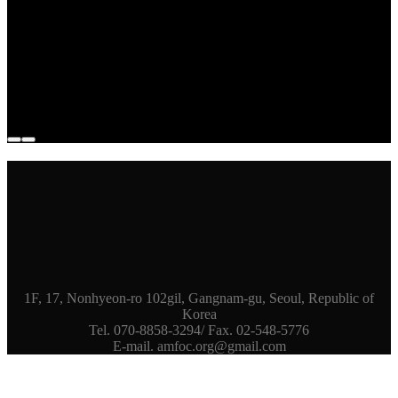
1F, 17, Nonhyeon-ro 102gil, Gangnam-gu, Seoul, Republic of
Korea
Tel. 070-8858-3294/ Fax. 02-548-5776
E-mail. amfoc.org@gmail.com