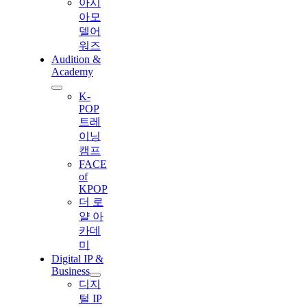
아시
아모
델어
워즈
Audition &
Academy
K-
POP
트레
이닝
캠프
FACE
of
KPOP
더 로
얄 아
카데
미
Digital IP &
Business
디지
털 IP