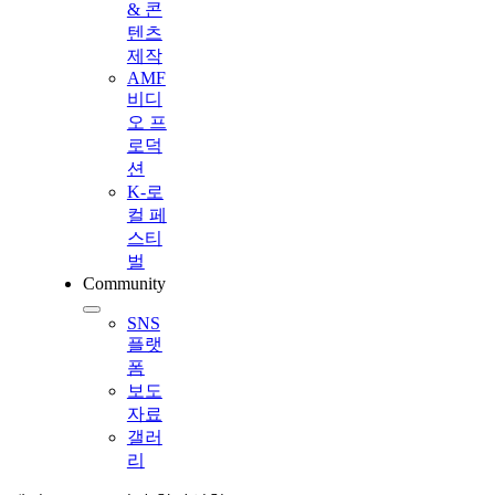
& 콘
텐츠
제작
AMF
비디
오 프
로덕
션
K-로
컬 페
스티
벌
Community
SNS
플랫
폼
보도
자료
갤러
리