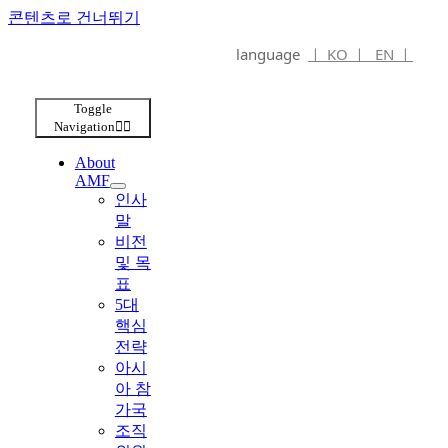
콘텐츠로 건너뛰기
language
ㅣ KO ㅣ
EN ㅣ
Toggle
Navigation
About
AMF
인사
말
비전
및 목
표
5대
핵심
전략
아시
아 참
가국
조직