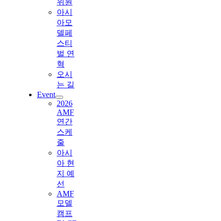
위원
아시
아모
델페
스티
벌 연
혁
오시
는 길
Event
2026
AMF
연간
스케
줄
아시
아 현
지 예
선
AMF
모델
캠프