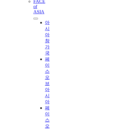
FACE
of
ASIA
아
시
아
참
가
국
페
이
스
오
브
아
시
아
페
이
스
오