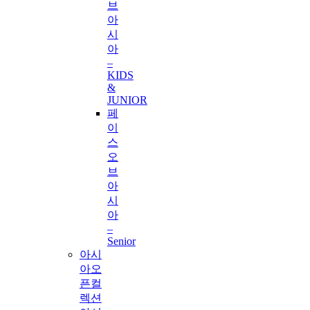
브
아
시
아
–
KIDS
&
JUNIOR
페
이
스
오
브
아
시
아
–
Senior
아시
아오
픈컬
렉션