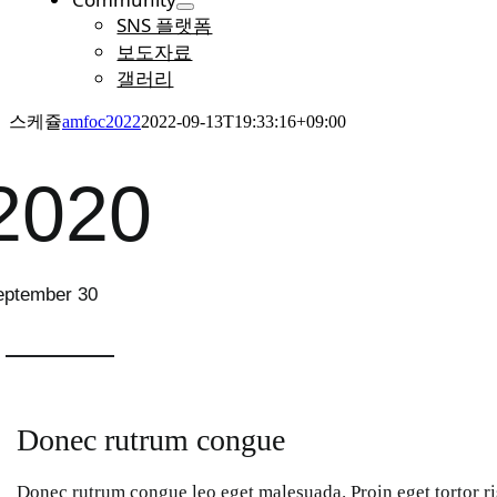
SNS 플랫폼
보도자료
갤러리
스케쥴
amfoc2022
2022-09-13T19:33:16+09:00
2020
eptember 30
Donec rutrum congue
Donec rutrum congue leo eget malesuada. Proin eget tortor r