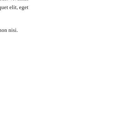
uet elit, eget
non nisi.