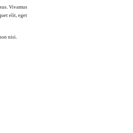
isus. Vivamus
uet elit, eget
non nisi.