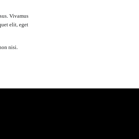
isus. Vivamus
uet elit, eget
non nisi.