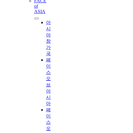
FACE
of
ASIA
아
시
아
참
가
국
페
이
스
오
브
아
시
아
페
이
스
오