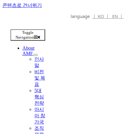
콘텐츠로 건너뛰기
language
ㅣ KO ㅣ
EN ㅣ
Toggle
Navigation
About
AMF
인사
말
비전
및 목
표
5대
핵심
전략
아시
아 참
가국
조직