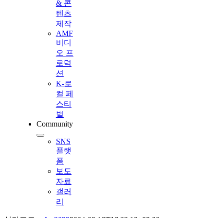
& 콘
텐츠
제작
AMF
비디
오 프
로덕
션
K-로
컬 페
스티
벌
Community
SNS
플랫
폼
보도
자료
갤러
리