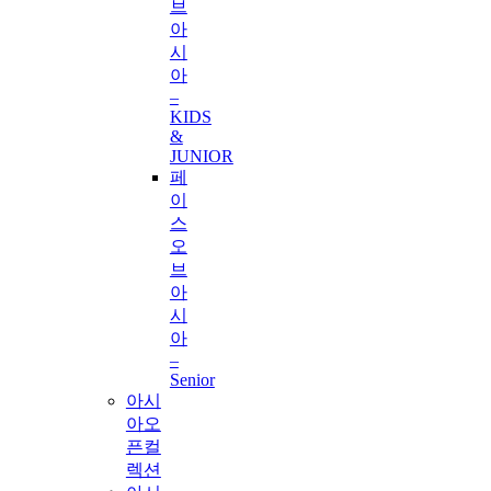
브
아
시
아
–
KIDS
&
JUNIOR
페
이
스
오
브
아
시
아
–
Senior
아시
아오
픈컬
렉션