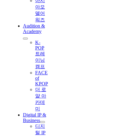
아시
아모
델어
워즈
Audition &
Academy
K-
POP
트레
이닝
캠프
FACE
of
KPOP
더 로
얄 아
카데
미
Digital IP &
Business
디지
털 IP