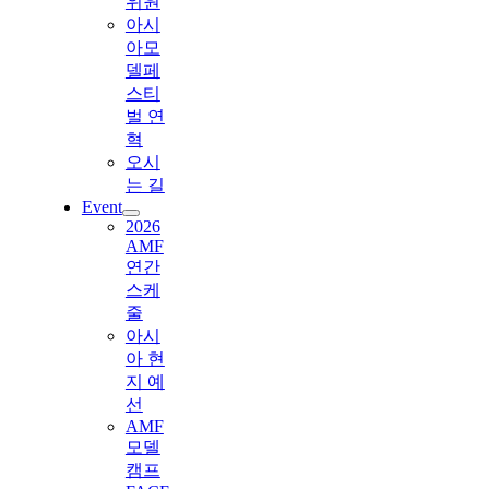
위원
아시
아모
델페
스티
벌 연
혁
오시
는 길
Event
2026
AMF
연간
스케
줄
아시
아 현
지 예
선
AMF
모델
캠프