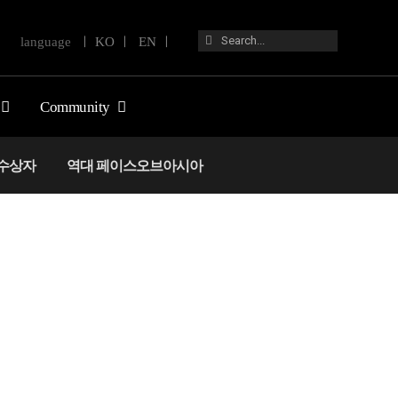
검
language
ㅣ KO ㅣ
EN ㅣ
색:
Community
수상자
역대 페이스오브아시아