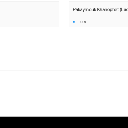
Pakaymouk Khanophet (La
1.16%