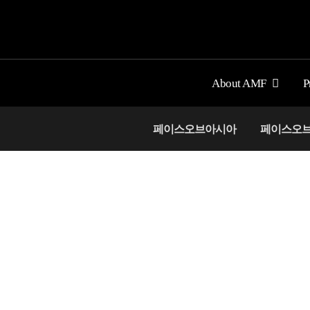
콘
텐
츠
로
About AMF
P
건
너
페이스오브아시아
페이스오브아시
뛰
기