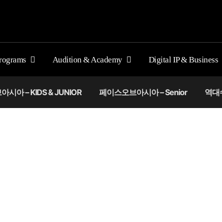
rograms
Audition & Academy
Digital IP & Business
아 – KIDS & JUNIOR
페이스오브아시아 – Senior
역대