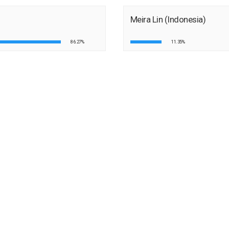
Meira Lin (Indonesia)
86.27%
11.35%