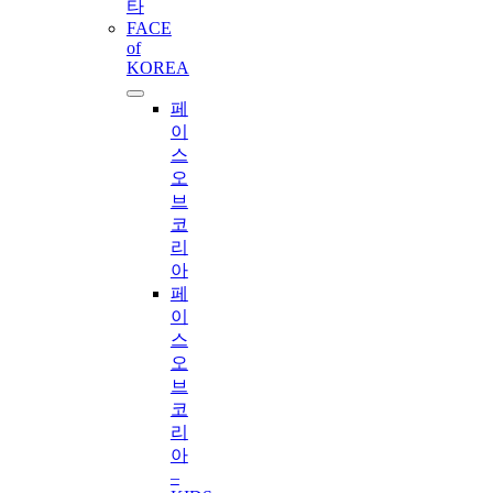
타
FACE
of
KOREA
페
이
스
오
브
코
리
아
페
이
스
오
브
코
리
아
–