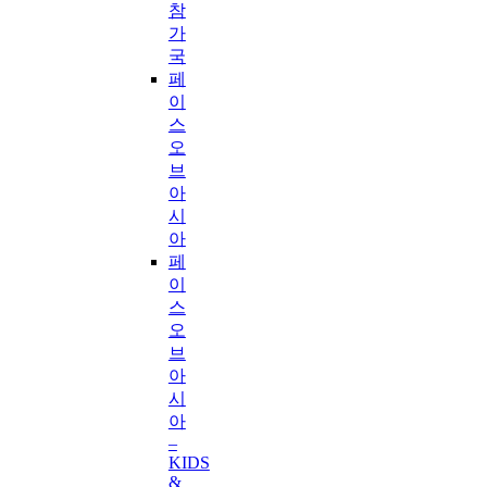
참
가
국
페
이
스
오
브
아
시
아
페
이
스
오
브
아
시
아
–
KIDS
&