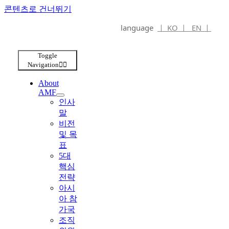
콘텐츠로 건너뛰기
language
ㅣ KO ㅣ
EN ㅣ
Toggle
Navigation
About
AMF
인사
말
비전
및 목
표
5대
핵심
전략
아시
아 참
가국
조직