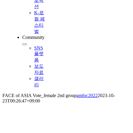
로덕
션
K-로
컬 페
스티
벌
Community
SNS
플랫
폼
보도
자료
갤러
리
FACE of ASIA Vote_female 2nd group
amfoc2022
2023-10-
23T00:26:47+09:00