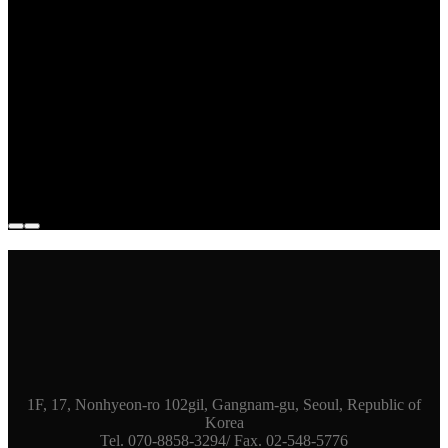
1F, 17, Nonhyeon-ro 102gil, Gangnam-gu, Seoul, Republic of
Korea
Tel. 070-8858-3294/ Fax. 02-548-5776