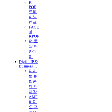
K-
POP
트레
이닝
캠프
FACE
of
KPOP
더 로
얄 아
카데
미
Digital IP &
Business
디지
털 IP
& 콘
텐츠
제작
AMF
비디
오 프