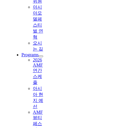
위원
아시
아모
델페
스티
벌 연
혁
오시
는 길
Programs
2026
AMF
연간
스케
줄
아시
아 현
지 예
선
AMF
뷰티
페스