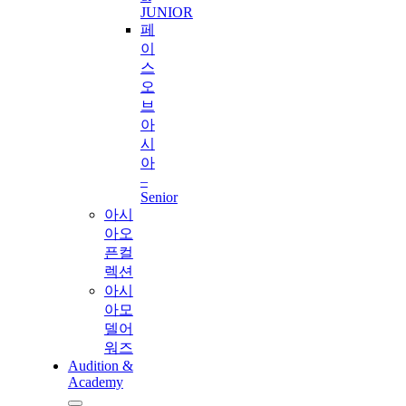
JUNIOR
페
이
스
오
브
아
시
아
–
Senior
아시
아오
픈컬
렉션
아시
아모
델어
워즈
Audition &
Academy