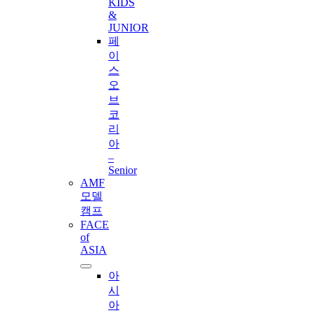
KIDS
&
JUNIOR
페
이
스
오
브
코
리
아
–
Senior
AMF
모델
캠프
FACE
of
ASIA
아
시
아